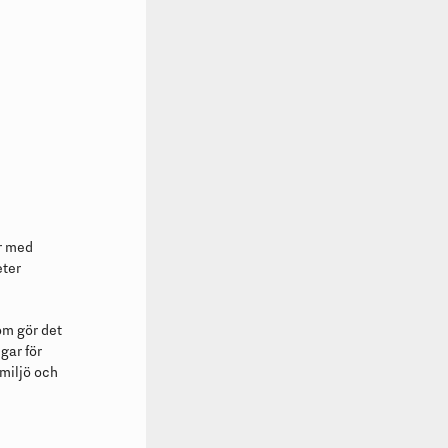
r med
eter
om gör det
gar för
miljö och