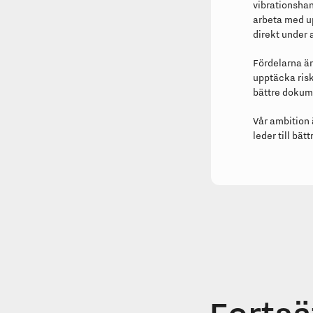
vibrationshan
arbeta med up
direkt under
Fördelarna är
upptäcka risk
bättre dokume
Vår ambition ä
leder till bät