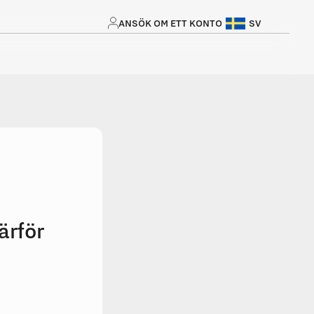
ANSÖK OM ETT KONTO
SV
ärför