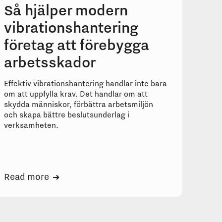
Så hjälper modern
Näs
vibrationshantering
vib
företag att förebygga
frå
arbetsskador
ver
Effektiv vibrationshantering handlar inte bara
Många
om att uppfylla krav. Det handlar om att
för a
skydda människor, förbättra arbetsmiljön
viktig
och skapa bättre beslutsunderlag i
är att
verksamheten.
det da
kontro
Read more
Read