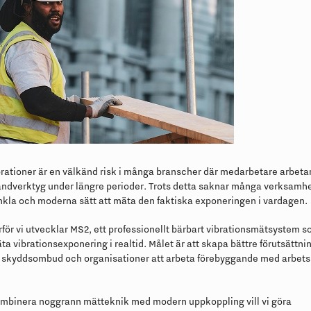
rationer är en välkänd risk i många branscher där medarbetare arbeta
andverktyg under längre perioder. Trots detta saknar många verksamh
nkla och moderna sätt att mäta den faktiska exponeringen i vardagen.
ärför vi utvecklar MS2, ett professionellt bärbart vibrationsmätsystem s
ta vibrationsexponering i realtid. Målet är att skapa bättre förutsättnin
, skyddsombud och organisationer att arbeta förebyggande med arbets
mbinera noggrann mätteknik med modern uppkoppling vill vi göra