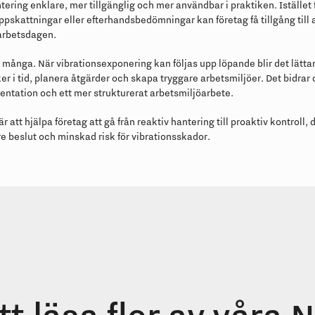
tering enklare, mer tillgänglig och mer användbar i praktiken. Istället 
pskattningar eller efterhandsbedömningar kan företag få tillgång till 
 arbetsdagen.
 många. När vibrationsexponering kan följas upp löpande blir det lättar
er i tid, planera åtgärder och skapa tryggare arbetsmiljöer. Det bidrar o
ntation och ett mer strukturerat arbetsmiljöarbete.
r att hjälpa företag att gå från reaktiv hantering till proaktiv kontroll, 
tre beslut och minskad risk för vibrationsskador.