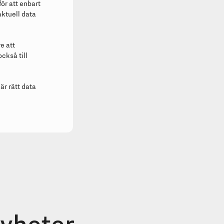
för att enbart
aktuell data
e att
ckså till
där rätt data