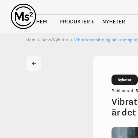
Skip
to
content
HEM
PRODUKTER
NYHETER
Hem
Case/Nyheter
Vibrationsmätning på arbetsplats
Nyheter
Publicerad 15
Vibrat
är det