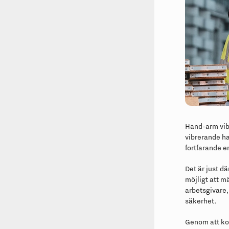
Hand-arm vib
vibrerande h
fortfarande e
Det är just d
möjligt att mä
arbetsgivare
säkerhet.
Genom att ko