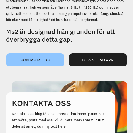
skaderisken.1 Standarden fokuserar på frekvensvägda vibrationer inom
ett begränsat frekvensområde (främst 8 Hz till 1250 Hz) och medger
själv i sitt scope att dess tillämpning på repetitiva stötar (eng. shocks)
bör ske “med försiktighet” då kunskapen är begränsad.
Ms2 är designad från grunden för att
överbrygga detta gap.
KONTAKTA OSS
DOWNLOAD APP
KONTAKTA OSS
Kontakta oss idag för en demostration lorem ipsum boka
ett möte, prata med oss. Vill du veta mer? Lorem ipsum
dolor sit amet, dummy text here