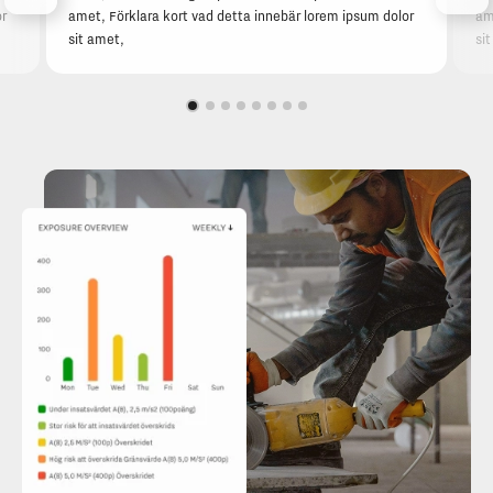
or
amet, Förklara kort vad detta innebär lorem ipsum dolor
am
sit amet,
si