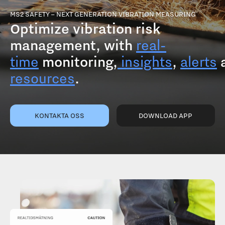
MS2 SAFETY – NEXT GENERATION VIBRATION MEASURING
Optimize vibration risk
management, with
real-
time
monitoring,
insights
,
alerts
resources
.
KONTAKTA OSS
DOWNLOAD APP