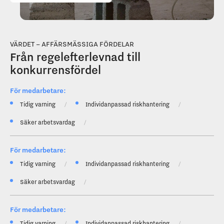
VÄRDET – AFFÄRSMÄSSIGA FÖRDELAR
Från regelefterlevnad till
konkurrensfördel
För medarbetare:
Tidig varning
Individanpassad riskhantering
Säker arbetsvardag
För medarbetare:
Tidig varning
Individanpassad riskhantering
Säker arbetsvardag
För medarbetare:
Tidig varning
Individanpassad riskhantering