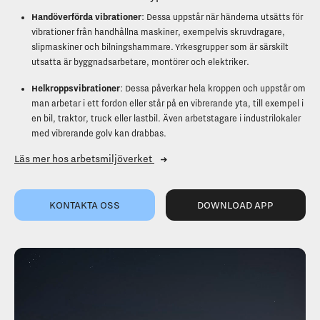
Handöverförda vibrationer
: Dessa uppstår när händerna utsätts för
vibrationer från handhållna maskiner, exempelvis skruvdragare,
slipmaskiner och bilningshammare. Yrkesgrupper som är särskilt
utsatta är byggnadsarbetare, montörer och elektriker.
Helkroppsvibrationer
: Dessa påverkar hela kroppen och uppstår om
man arbetar i ett fordon eller står på en vibrerande yta, till exempel i
en bil, traktor, truck eller lastbil. Även arbetstagare i industrilokaler
med vibrerande golv kan drabbas.
(1) Arbetsmiljöverket, Arbetsmiljön 2024, Arbetsmiljöstatistik Rap
Läs mer hos arbetsmiljöverket
KONTAKTA OSS
DOWNLOAD APP