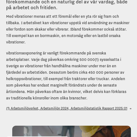
förekommande och en naturlig del av vår vardag, både
på arbetet och fritiden.
Med vibrationer menas att ett föremål eller en yta rör sig fram och
tillbaka. I arbetslivet kan vibrationer uppstå vid användning av maskiner
eller fordon som skakar eller vibrerar. Ibland förekommer också stötar.
Till exempel kan en borrmaskin, en motorsåg eller en lastbil orsaka
vibrationer.
vibrationsexponering är vanligt förekommande på svenska
arbetsplatser. Varje dag påverkas omkring 500 000(1) sysselsatta i
Sverige av vibrationer från handhållna maskiner under mer än en
fjärdedel av arbetstiden. Dessutom berörs cirka 450 000 personer av
helkroppsvibrationer, till exempel från traktorer eller truckar. Andelen
som påverkas har endast marginellt förändrats under de senaste
årtiondena. Män påverkas oftare än kvinnor, vilket delvis kan förklaras
av traditionella könsroller inom olika branscher.