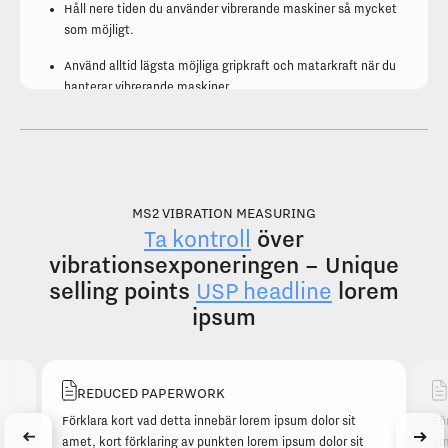
Håll nere tiden du använder vibrerande maskiner så mycket
som möjligt.
Använd alltid lägsta möjliga gripkraft och matarkraft när du
hanterar vibrerande maskiner.
MINSKA VIBRATIONER
Generella åtgärder
MS2 VIBRATION MEASURING
Uppmuntra din arbetsgivare att byta ut gamla maskiner som
Ta kontroll
över
vibrerar mycket till lågvibrerande..
vibrationsexponeringen – Unique
Fundera tillsammans med din arbetsgivare på hur ni kan
selling points
USP headline
lorem
ändra arbetsmetoder för att minska din exponering för
ipsum
vibrationer.
Håll nere tiden du använder vibrerande maskiner så mycket
som möjligt.
REDUCED PAPERWORK
Använd alltid lägsta möjliga gripkraft och matarkraft när du
Förklara kort vad detta innebär lorem ipsum dolor sit
Fö
hanterar vibrerande maskiner.
amet, kort förklaring av punkten lorem ipsum dolor sit
am