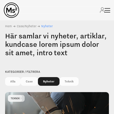
Skip
to
content
Hem
Case/Nyheter
Nyheter
Här samlar vi nyheter, artiklar,
kundcase lorem ipsum dolor
sit amet, intro text
KATEGORIER / FILTRERA
Alla
Case
Nyheter
Teknik