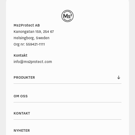
Ms2Protect AB
Kanongatan 159, 254 67
Helsingborg, Sweden
Org nr: 559421-1111
Kontakt
info@ms2protect.com
CASE
NYHETER
PRODUKTER
OM OSS
KONTAKT
NYHETER